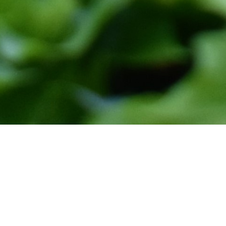
Rob, Bozena & Senna
a en Rob en onze geadopteerde
 Senna, gedreven door de passie