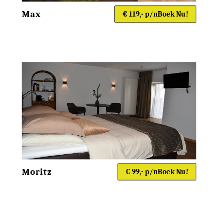
Max
€ 119,- p/n
Boek Nu!
Moritz
€ 99,- p/n
Boek Nu!