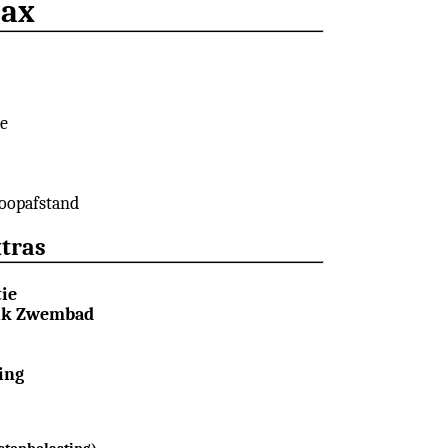
ax
Contact
e
oopafstand
tras
tie
uik Zwembad
ing