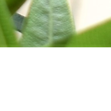
Een huis vol geschiedenis
Welkom op de website van B&B De Oude
Limonadefabriek in het Bourgondische Beek.
Onze B&B met twee gastenverblijven is
gevestigd in een voormalig 17-eeuws carré
boerderij. De naam verklapt het al, De Oude